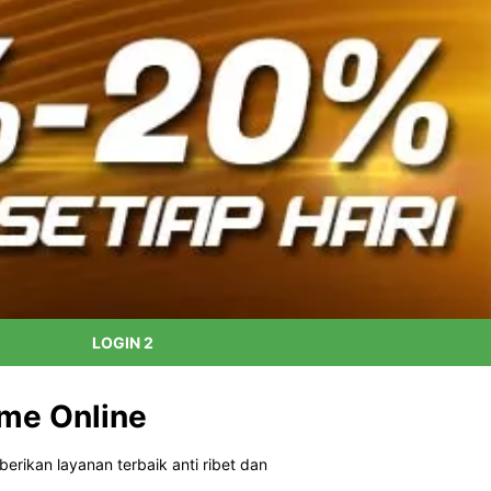
LOGIN 2
me Online
rikan layanan terbaik anti ribet dan