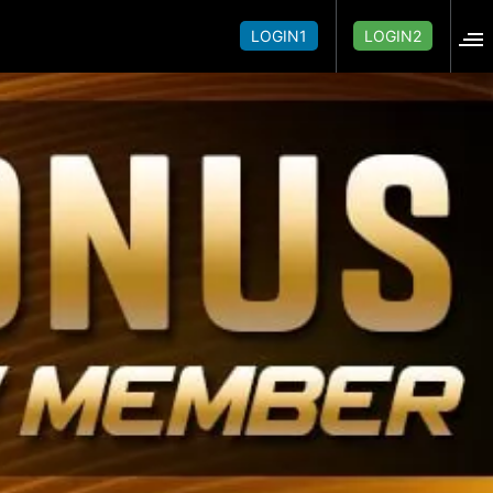
LOGIN1
LOGIN2