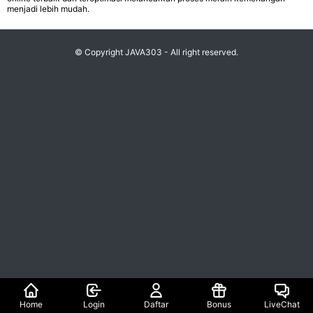
menjadi lebih mudah.
© Copyright JAVA303 - All right reserved.
Home
Login
Daftar
Bonus
LiveChat