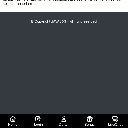
kelancaran terjamin.
© Copyright JAVA303 - All right reserved.
Home
Login
Daftar
Bonus
LiveChat